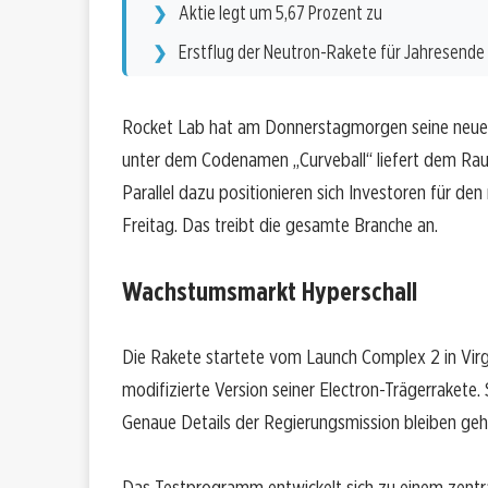
Aktie legt um 5,67 Prozent zu
Erstflug der Neutron-Rakete für Jahresende
Rocket Lab hat am Donnerstagmorgen seine neuest
unter dem Codenamen „Curveball“ liefert dem Ra
Parallel dazu positionieren sich Investoren für 
Freitag. Das treibt die gesamte Branche an.
Wachstumsmarkt Hyperschall
Die Rakete startete vom Launch Complex 2 in Vir
modifizierte Version seiner Electron-Trägerrakete. 
Genaue Details der Regierungsmission bleiben geh
Das Testprogramm entwickelt sich zu einem zentr