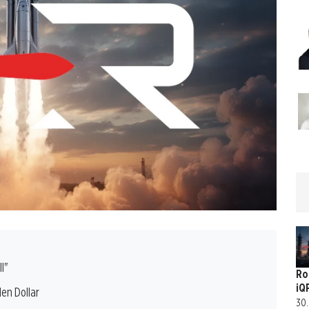
l"
Ro
iQ
en Dollar
30.