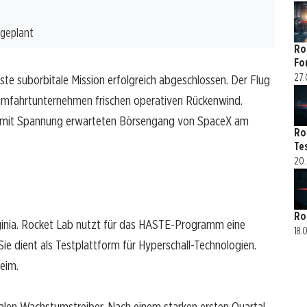
 geplant
Ro
Fo
27.
e suborbitale Mission erfolgreich abgeschlossen. Der Flug
umfahrtunternehmen frischen operativen Rückenwind.
den mit Spannung erwarteten Börsengang von SpaceX am
Ro
Te
20.
Ro
ginia. Rocket Lab nutzt für das HASTE-Programm eine
18.
Sie dient als Testplattform für Hyperschall-Technologien.
eim.
alen Wachstumstreiber. Nach einem starken ersten Quartal