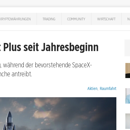
KRYPTOWÄHRUNGEN
TRADING
COMMUNITY
WIRTSCHAFT
N
 Plus seit Jahresbeginn
ug, während der bevorstehende SpaceX-
che antreibt.
Kategorien:
Aktien
,
Raumfahrt