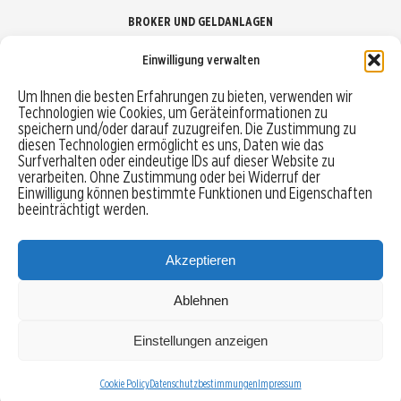
BROKER UND GELDANLAGEN
Einwilligung verwalten
Brokervergleich
Um Ihnen die besten Erfahrungen zu bieten, verwenden wir
Technologien wie Cookies, um Geräteinformationen zu
Robo-Advisor vergleichen
speichern und/oder darauf zuzugreifen. Die Zustimmung zu
diesen Technologien ermöglicht es uns, Daten wie das
Depotvergleich
Surfverhalten oder eindeutige IDs auf dieser Website zu
verarbeiten. Ohne Zustimmung oder bei Widerruf der
Einwilligung können bestimmte Funktionen und Eigenschaften
Festgeld vergleichen
beeinträchtigt werden.
Tagesgeld vergleichen
Akzeptieren
Ablehnen
MENU
Einstellungen anzeigen
Copyright © 2026 Trading-Treff.de und die gleichnamigen Social Media Kanäle sind eine
Eigenmarke der boerse-global.de GmbH
Cookie Policy
Datenschutzbestimmungen
Impressum