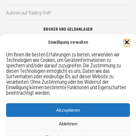
Autoren auf Trading-Treff
BROKER UND GELDANLAGEN
Einwilligung verwalten
Brokervergleich
Um Ihnen die besten Erfahrungen zu bieten, verwenden wir
Technologien wie Cookies, um Geräteinformationen zu
Robo-Advisor vergleichen
speichern und/oder darauf zuzugreifen. Die Zustimmung zu
diesen Technologien ermöglicht es uns, Daten wie das
Depotvergleich
Surfverhalten oder eindeutige IDs auf dieser Website zu
verarbeiten. Ohne Zustimmung oder bei Widerruf der
Einwilligung können bestimmte Funktionen und Eigenschaften
Festgeld vergleichen
beeinträchtigt werden.
Tagesgeld vergleichen
Akzeptieren
Ablehnen
MENU