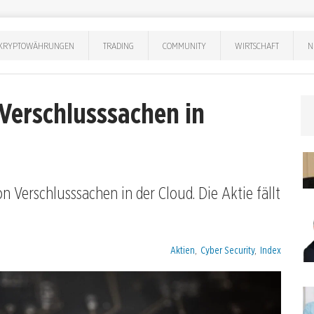
KRYPTOWÄHRUNGEN
TRADING
COMMUNITY
WIRTSCHAFT
N
 Verschlusssachen in
n Verschlusssachen in der Cloud. Die Aktie fällt
Kategorien:
Aktien
,
Cyber Security
,
Index