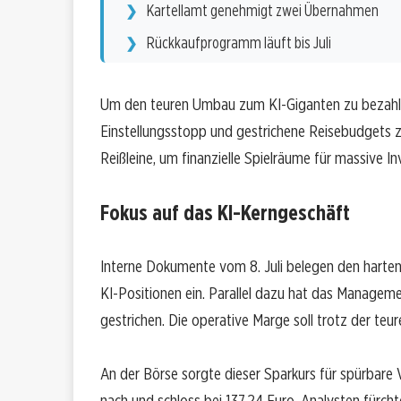
Kartellamt genehmigt zwei Übernahmen
Rückkaufprogramm läuft bis Juli
Um den teuren Umbau zum KI-Giganten zu bezahlen,
Einstellungsstopp und gestrichene Reisebudgets ze
Reißleine, um finanzielle Spielräume für massive In
Fokus auf das KI-Kerngeschäft
Interne Dokumente vom 8. Juli belegen den harten K
KI-Positionen ein. Parallel dazu hat das Managem
gestrichen. Die operative Marge soll trotz der teur
An der Börse sorgte dieser Sparkurs für spürbare
nach und schloss bei 137,24 Euro. Analysten fürcht