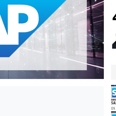
SA
09.