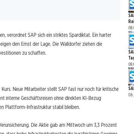
SA
Ra
08.
 verordnet SAP sich ein striktes Spardiktat. Ein harter
igen den Ernst der Lage. Die Walldorfer ziehen die
SA
vestitionen zu schaffen.
Ta
08.
SA
urs. Neue Mitarbeiter stellt SAP fast nur noch für kritische
06.
ent interne Geschäftsreisen ohne direkten KI-Bezug
en Plattform-Infrastruktur stabil bleiben.
 Verunsicherung. Die Aktie gab am Mittwoch um 3,3 Prozent
en, dass hohe Infrastrukturkosten die kurzfristigen Gewinne