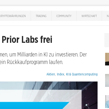
KRYPTOWÄHRUNGEN
TRADING
COMMUNITY
WIRTSCHAFT
N
Prior Labs frei
n, um Milliarden in KI zu investieren. Der
 ein Rückkaufprogramm laufen.
Kategorien:
Aktien
,
Index
,
KI & Quantencomputing