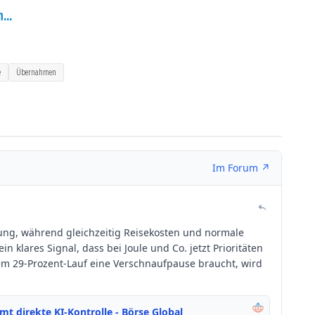
...
e
Übernahmen