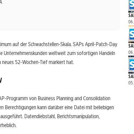
NA
SA
06.
imum auf der Schwachstellen-Skala. SAPs April-Patch-Day
SA
 die Unternehmenskunden weltweit zum sofortigen Handeln
06.
in neues 52-Wochen-Tief markiert hat.
SA
W
05.
AP-Programm von Business Planning and Consolidation
en Berechtigungen kann darüber eine Datei mit beliebigen
sgeführt. Datendiebstahl, Berichtsmanipulation,
rheblich.