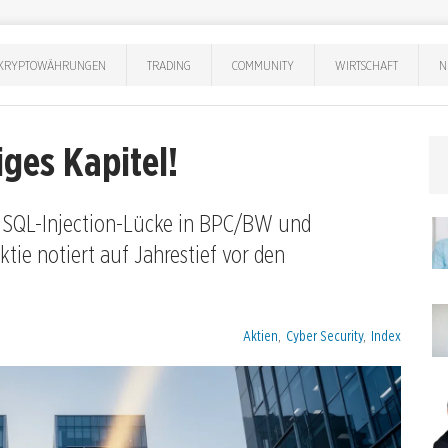
KRYPTOWÄHRUNGEN
TRADING
COMMUNITY
WIRTSCHAFT
N
iges Kapitel!
ür SQL-Injection-Lücke in BPC/BW und
tie notiert auf Jahrestief vor den
Kategorien:
Aktien
,
Cyber Security
,
Index