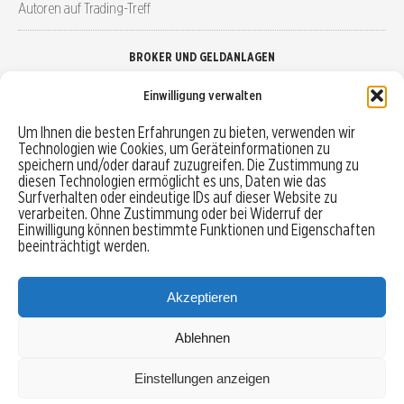
Autoren auf Trading-Treff
BROKER UND GELDANLAGEN
Einwilligung verwalten
Brokervergleich
Um Ihnen die besten Erfahrungen zu bieten, verwenden wir
Technologien wie Cookies, um Geräteinformationen zu
Robo-Advisor vergleichen
speichern und/oder darauf zuzugreifen. Die Zustimmung zu
diesen Technologien ermöglicht es uns, Daten wie das
Depotvergleich
Surfverhalten oder eindeutige IDs auf dieser Website zu
verarbeiten. Ohne Zustimmung oder bei Widerruf der
Einwilligung können bestimmte Funktionen und Eigenschaften
Festgeld vergleichen
beeinträchtigt werden.
Tagesgeld vergleichen
Akzeptieren
Ablehnen
MENU
Einstellungen anzeigen
Copyright © 2026 Trading-Treff.de und die gleichnamigen Social Media Kanäle sind eine