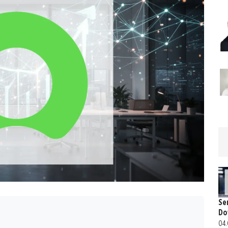
Se
Do
04.