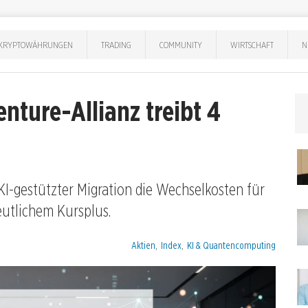
KRYPTOWÄHRUNGEN
TRADING
COMMUNITY
WIRTSCHAFT
N
nture-Allianz treibt 4
I-gestützter Migration die Wechselkosten für
deutlichem Kursplus.
Kategorien:
Aktien
,
Index
,
KI & Quantencomputing