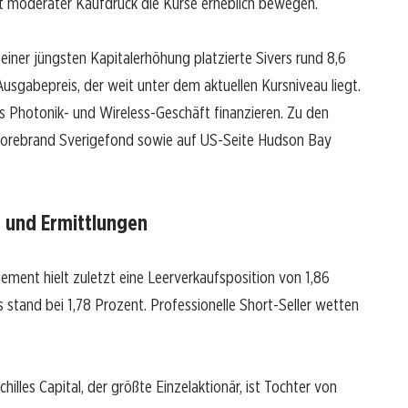
st moderater Kaufdruck die Kurse erheblich bewegen.
n einer jüngsten Kapitalerhöhung platzierte Sivers rund 8,6
usgabepreis, der weit unter dem aktuellen Kursniveau liegt.
as Photonik- und Wireless-Geschäft finanzieren. Zu den
Storebrand Sverigefond sowie auf US-Seite Hudson Bay
 und Ermittlungen
ement hielt zuletzt eine Leerverkaufsposition von 1,86
stand bei 1,78 Prozent. Professionelle Short-Seller wetten
illes Capital, der größte Einzelaktionär, ist Tochter von