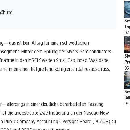
rhöhung
Si
Ta
07.
ag— das ist kein Alltag für einen schwedischen
Kleinsegment. Hinter dem Sprung der Sivers-Semiconductors-
Si
ufnahme in den MSCI Sweden Small Cap Index. Was dabei
Pr
ternehmen einen tiefgreifend korrigierten Jahresabschluss.
05.
Si
la
r— allerdings in einer deutlich überarbeiteten Fassung
04.
 ist die angestrebte Zweitnotierung an der Nasdaq New
en Public Company Accounting Oversight Board (PCAOB) zu