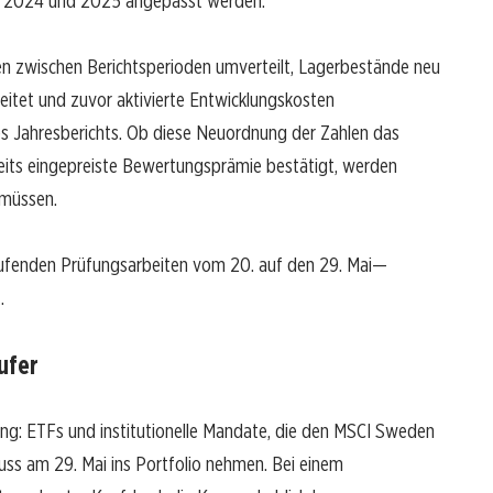
für 2024 und 2025 angepasst werden.
en zwischen Berichtsperioden umverteilt, Lagerbestände neu
itet und zuvor aktivierte Entwicklungskosten
es Jahresberichts. Ob diese Neuordnung der Zahlen das
reits eingepreiste Bewertungsprämie bestätigt, werden
müssen.
laufenden Prüfungsarbeiten vom 20. auf den 29. Mai—
.
ufer
ng: ETFs und institutionelle Mandate, die den MSCI Sweden
uss am 29. Mai ins Portfolio nehmen. Bei einem