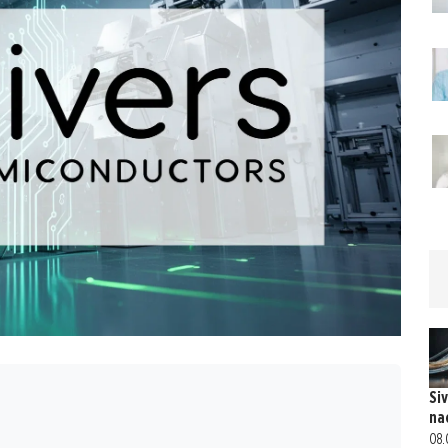
Si
na
08.