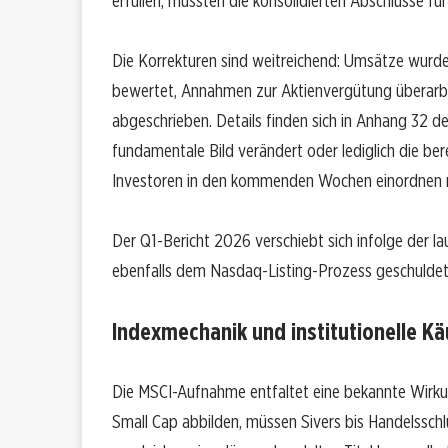
erfüllen, mussten die konsolidierten Abschlüsse 
Die Korrekturen sind weitreichend: Umsätze wurd
bewertet, Annahmen zur Aktienvergütung überarbe
abgeschrieben. Details finden sich in Anhang 32 d
fundamentale Bild verändert oder lediglich die be
Investoren in den kommenden Wochen einordnen 
Der Q1-Bericht 2026 verschiebt sich infolge der 
ebenfalls dem Nasdaq-Listing-Prozess geschuldet
Indexmechanik und institutionelle Kä
Die MSCI-Aufnahme entfaltet eine bekannte Wirku
Small Cap abbilden, müssen Sivers bis Handelsschl