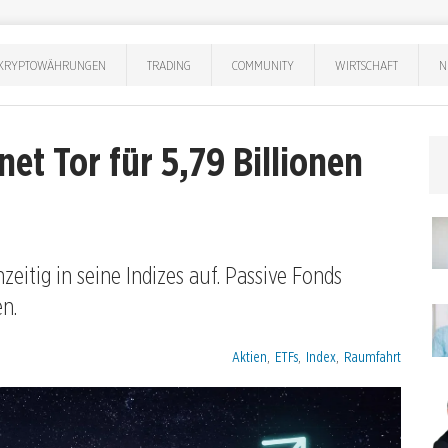
KRYPTOWÄHRUNGEN
TRADING
COMMUNITY
WIRTSCHAFT
N
et Tor für 5,79 Billionen
eitig in seine Indizes auf. Passive Fonds
en.
Kategorien:
Aktien
,
ETFs
,
Index
,
Raumfahrt