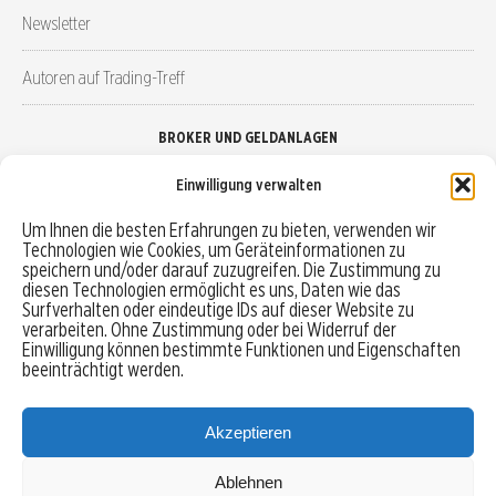
Newsletter
Autoren auf Trading-Treff
BROKER UND GELDANLAGEN
Einwilligung verwalten
Brokervergleich
Um Ihnen die besten Erfahrungen zu bieten, verwenden wir
Technologien wie Cookies, um Geräteinformationen zu
Robo-Advisor vergleichen
speichern und/oder darauf zuzugreifen. Die Zustimmung zu
diesen Technologien ermöglicht es uns, Daten wie das
Depotvergleich
Surfverhalten oder eindeutige IDs auf dieser Website zu
verarbeiten. Ohne Zustimmung oder bei Widerruf der
Einwilligung können bestimmte Funktionen und Eigenschaften
Festgeld vergleichen
beeinträchtigt werden.
Tagesgeld vergleichen
Akzeptieren
Ablehnen
MENU