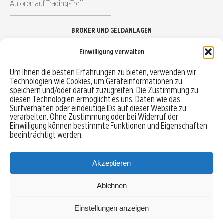
Autoren auf Trading-Treff
BROKER UND GELDANLAGEN
Einwilligung verwalten
Brokervergleich
Um Ihnen die besten Erfahrungen zu bieten, verwenden wir
Technologien wie Cookies, um Geräteinformationen zu
Robo-Advisor vergleichen
speichern und/oder darauf zuzugreifen. Die Zustimmung zu
diesen Technologien ermöglicht es uns, Daten wie das
Depotvergleich
Surfverhalten oder eindeutige IDs auf dieser Website zu
verarbeiten. Ohne Zustimmung oder bei Widerruf der
Einwilligung können bestimmte Funktionen und Eigenschaften
Festgeld vergleichen
beeinträchtigt werden.
Tagesgeld vergleichen
Akzeptieren
Ablehnen
MENU
Einstellungen anzeigen
Copyright © 2026 Trading-Treff.de und die gleichnamigen Social Media Kanäle sind eine