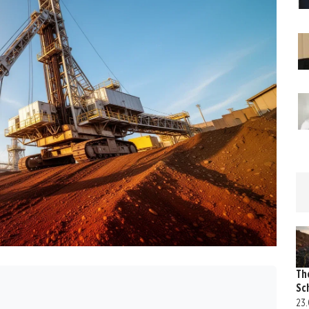
Th
Sc
23.