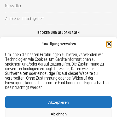
Newsletter
Autoren auf Trading-Treff
BROKER UND GELDANLAGEN
Einwilligung verwalten
Brokervergleich
Um Ihnen die besten Erfahrungen zu bieten, verwenden wir
Technologien wie Cookies, um Geräteinformationen zu
Robo-Advisor vergleichen
speichern und/oder darauf zuzugreifen. Die Zustimmung zu
diesen Technologien ermöglicht es uns, Daten wie das
Depotvergleich
Surfverhalten oder eindeutige IDs auf dieser Website zu
verarbeiten. Ohne Zustimmung oder bei Widerruf der
Einwilligung können bestimmte Funktionen und Eigenschaften
Festgeld vergleichen
beeinträchtigt werden.
Tagesgeld vergleichen
Akzeptieren
Ablehnen
MENU