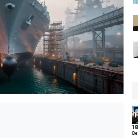
TK
Be