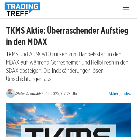
Menü
öffnen
TKMS Aktie: Überraschender Aufstieg
in den MDAX
TKMS und AUMOVIO rücken zum Handelsstart in den
MDAX auf, während Gerresheimer und HelloFresh in den
SDAX absteigen. Die Indexänderungen lösen
Umschichtungen aus.
Kategorien:
•
Dieter Jaworski
22.12.2025, 07:28 Uhr
Aktien
,
Index