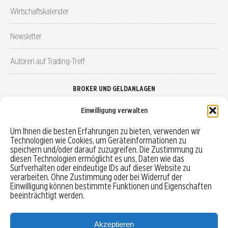
Wirtschaftskalender
Newsletter
Autoren auf Trading-Treff
BROKER UND GELDANLAGEN
Einwilligung verwalten
Brokervergleich
Um Ihnen die besten Erfahrungen zu bieten, verwenden wir
Technologien wie Cookies, um Geräteinformationen zu
Robo-Advisor vergleichen
speichern und/oder darauf zuzugreifen. Die Zustimmung zu
diesen Technologien ermöglicht es uns, Daten wie das
Depotvergleich
Surfverhalten oder eindeutige IDs auf dieser Website zu
verarbeiten. Ohne Zustimmung oder bei Widerruf der
Einwilligung können bestimmte Funktionen und Eigenschaften
Festgeld vergleichen
beeinträchtigt werden.
Tagesgeld vergleichen
Akzeptieren