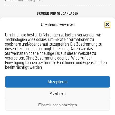
BROKER UND GELDANLAGEN
Einwilligung verwalten
Brokervergleich
Um Ihnen die besten Erfahrungen zu bieten, verwenden wir
Technologien wie Cookies, um Geräteinformationen zu
Robo-Advisor vergleichen
speichern und/oder darauf zuzugreifen. Die Zustimmung zu
diesen Technologien ermöglicht es uns, Daten wie das
Depotvergleich
Surfverhalten oder eindeutige IDs auf dieser Website zu
verarbeiten. Ohne Zustimmung oder bei Widerruf der
Einwilligung können bestimmte Funktionen und Eigenschaften
Festgeld vergleichen
beeinträchtigt werden.
Tagesgeld vergleichen
Akzeptieren
Ablehnen
MENU
Einstellungen anzeigen
Copyright © 2026 Trading-Treff.de und die gleichnamigen Social Media Kanäle sind eine
Eigenmarke der boerse-global.de GmbH