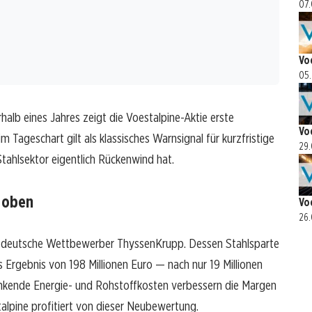
07.
Vo
05.
alb eines Jahres zeigt die Voestalpine-Aktie erste
Vo
 Tageschart gilt als klassisches Warnsignal für kurzfristige
29.
ahlsektor eigentlich Rückenwind hat.
 oben
Vo
26.
er deutsche Wettbewerber ThyssenKrupp. Dessen Stahlsparte
 Ergebnis von 198 Millionen Euro — nach nur 19 Millionen
Sinkende Energie- und Rohstoffkosten verbessern die Margen
alpine profitiert von dieser Neubewertung.