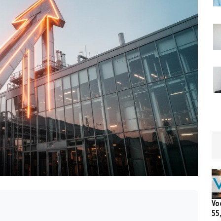
Vo
55