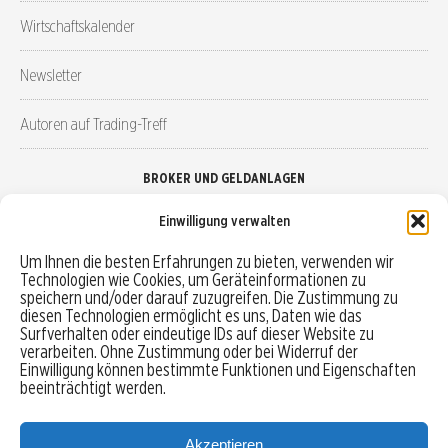
Wirtschaftskalender
Newsletter
Autoren auf Trading-Treff
BROKER UND GELDANLAGEN
Einwilligung verwalten
Brokervergleich
Um Ihnen die besten Erfahrungen zu bieten, verwenden wir
Technologien wie Cookies, um Geräteinformationen zu
Robo-Advisor vergleichen
speichern und/oder darauf zuzugreifen. Die Zustimmung zu
diesen Technologien ermöglicht es uns, Daten wie das
Depotvergleich
Surfverhalten oder eindeutige IDs auf dieser Website zu
verarbeiten. Ohne Zustimmung oder bei Widerruf der
Einwilligung können bestimmte Funktionen und Eigenschaften
Festgeld vergleichen
beeinträchtigt werden.
Tagesgeld vergleichen
Akzeptieren