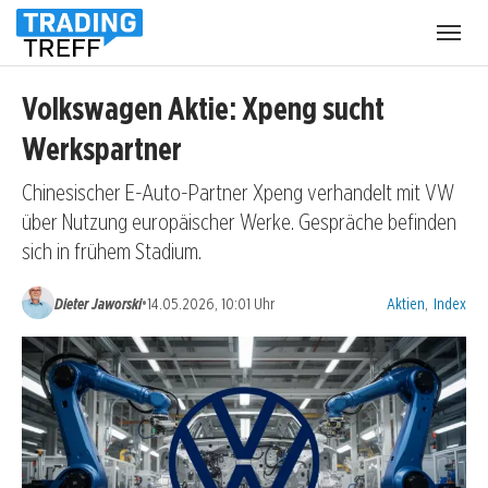
Menü
öffnen
Volkswagen Aktie: Xpeng sucht
Werkspartner
Chinesischer E-Auto-Partner Xpeng verhandelt mit VW
über Nutzung europäischer Werke. Gespräche befinden
sich in frühem Stadium.
Kategorien:
•
Dieter Jaworski
14.05.2026, 10:01 Uhr
Aktien
,
Index