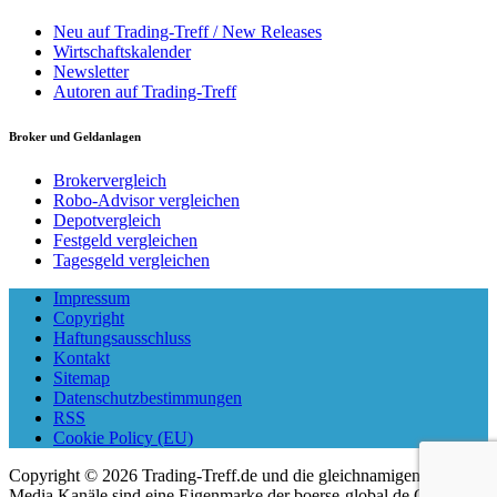
Neu auf Trading-Treff / New Releases
Wirtschaftskalender
Newsletter
Autoren auf Trading-Treff
Broker und Geldanlagen
Brokervergleich
Robo-Advisor vergleichen
Depotvergleich
Festgeld vergleichen
Tagesgeld vergleichen
Impressum
Copyright
Haftungsausschluss
Kontakt
Sitemap
Datenschutzbestimmungen
RSS
Cookie Policy (EU)
Copyright © 2026 Trading-Treff.de und die gleichnamigen Social
Media Kanäle sind eine Eigenmarke der boerse-global.de GmbH