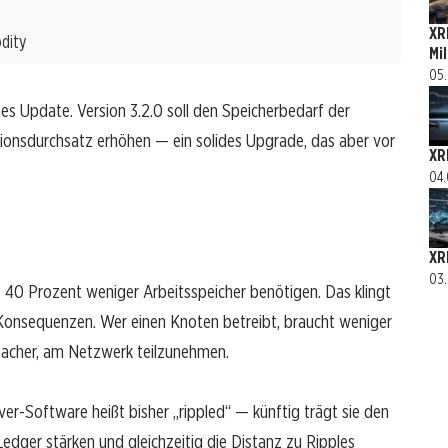
XR
dity
Mi
05.
s Update. Version 3.2.0 soll den Speicherbedarf der
ionsdurchsatz erhöhen — ein solides Upgrade, das aber vor
XR
04.
XR
03.
s 40 Prozent weniger Arbeitsspeicher benötigen. Das klingt
e Konsequenzen. Wer einen Knoten betreibt, braucht weniger
facher, am Netzwerk teilzunehmen.
r-Software heißt bisher „rippled“ — künftig trägt sie den
dger stärken und gleichzeitig die Distanz zu Ripples