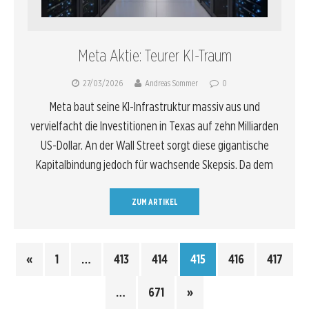
Meta Aktie: Teurer KI-Traum
27/03/2026
Andreas Sommer
0
Meta baut seine KI-Infrastruktur massiv aus und
vervielfacht die Investitionen in Texas auf zehn Milliarden
US-Dollar. An der Wall Street sorgt diese gigantische
Kapitalbindung jedoch für wachsende Skepsis. Da dem
ZUM ARTIKEL
«
1
…
413
414
415
416
417
…
671
»