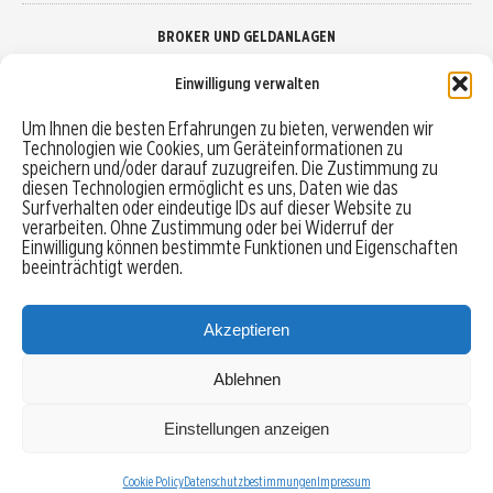
BROKER UND GELDANLAGEN
Einwilligung verwalten
Brokervergleich
Um Ihnen die besten Erfahrungen zu bieten, verwenden wir
Technologien wie Cookies, um Geräteinformationen zu
Robo-Advisor vergleichen
speichern und/oder darauf zuzugreifen. Die Zustimmung zu
diesen Technologien ermöglicht es uns, Daten wie das
Depotvergleich
Surfverhalten oder eindeutige IDs auf dieser Website zu
verarbeiten. Ohne Zustimmung oder bei Widerruf der
Einwilligung können bestimmte Funktionen und Eigenschaften
Festgeld vergleichen
beeinträchtigt werden.
Tagesgeld vergleichen
Akzeptieren
Ablehnen
MENU
Einstellungen anzeigen
Copyright © 2026 Trading-Treff.de und die gleichnamigen Social Media Kanäle sind eine
Eigenmarke der boerse-global.de GmbH
Cookie Policy
Datenschutzbestimmungen
Impressum