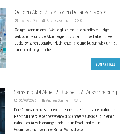
Ocugen Aktie: 255 Millionen Dollar von Roots
05/08/2026
Andreas Sommer
0
Ocugen kann in dieser Woche gleich mehrere handfeste Erfolge
verbuchen – und die Aktie reagiert trotzdem nur verhalten. Diese
Lücke zwischen operativer Nachrichtenlage und Kursentwicklung ist
für mich der eigentliche
ZUM ARTIKEL
Samsung SDI Aktie: 55,8 % bei ESS-Ausschreibung
05/08/2026
Andreas Sommer
0
Der südkoreanische Batteriebauer Samsung SDI hat seine Position im
Markt für Energiespeichersysteme (ESS) massiv ausgebaut. In einer
nationalen Ausschreibungsrunde für ein Projekt mit einem
Gesamtvolumen von einer Billion Won sicherte