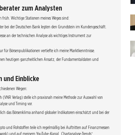
berater zum Analysten
on früh. Wichtige Stationen meines Weges sind:
ter bei der Deutschen Bank legten den Grundstein im Kundengeschäft.
resse an der technischen Analyse als wichtiges Instrument zur
 für Börsenpublikationen vertiefte ich meine Marktkenntnisse.
inen heutigen ganzheitlichen Ansatz, der Fundamentaldaten und
n und Einblicke
rschiedenen Wegen:
h (VNR Verlag) stelle ich praxisnah meine Methode zur Auswahl von
lyse und Timing vor.
ntlich das Börsenklima anhand globaler Indikatoren einschätzt und bei der
to und Rohstoffen teile ich regelmäßig bei Auftritten auf Finanzmessen
Network) und auf meinem YouTube-Kanal „Chartanalyse-Trends“.