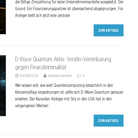
die fällige Zinszahlung für seine Unternehmensanleihe ausgesetzt. Der
Grund: Ein Finanzierungspartner ist überraschend abgesprungen. Für
Anleger stellt sich jetzt eine zentrale
ZUM ARTIKEL
D-Wave Quantum Aktie: Verafin-Vereinbarung
gegen Finanzkriminalität
05/08/2026
Andreas Sommer
0
Wer wissen will, wie weit Quantencomputing tatsächlich in den
Konzernalltag vorgedrungen ist, sollte sich D-Wave Quantum genauer
ansehen. Der Kanadier-Ableger mit Sitz in den USA hat in den
vergangenen Wochen
ZUM ARTIKEL