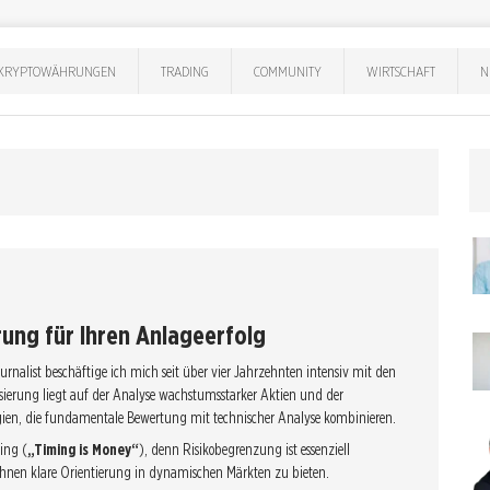
KRYPTOWÄHRUNGEN
TRADING
COMMUNITY
WIRTSCHAFT
N
rung für Ihren Anlageerfolg
rnalist beschäftige ich mich seit über vier Jahrzehnten intensiv mit den
sierung liegt auf der Analyse wachstumsstarker Aktien und der
ien, die fundamentale Bewertung mit technischer Analyse kombinieren.
ming (
„Timing is Money“
), denn Risikobegrenzung ist essenziell
s, Ihnen klare Orientierung in dynamischen Märkten zu bieten.