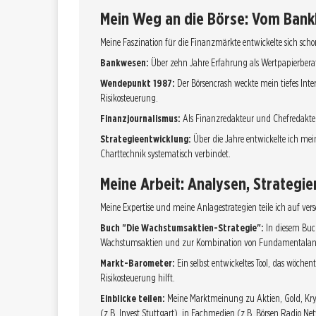
Mein Weg an die Börse: Vom Bank
Meine Faszination für die Finanzmärkte entwickelte sich sch
Bankwesen:
Über zehn Jahre Erfahrung als Wertpapierbera
Wendepunkt 1987:
Der Börsencrash weckte mein tiefes Inte
Risikosteuerung.
Finanzjournalismus:
Als Finanzredakteur und Chefredakteur
Strategieentwicklung:
Über die Jahre entwickelte ich me
Charttechnik systematisch verbindet.
Meine Arbeit: Analysen, Strategie
Meine Expertise und meine Anlagestrategien teile ich auf ve
Buch "Die Wachstumsaktien-Strategie":
In diesem Buc
Wachstumsaktien und zur Kombination von Fundamentalana
Markt-Barometer:
Ein selbst entwickeltes Tool, das wöche
Risikosteuerung hilft.
Einblicke teilen:
Meine Marktmeinung zu Aktien, Gold, Kryp
(z.B. Invest Stuttgart), in Fachmedien (z.B. Börsen Radio 