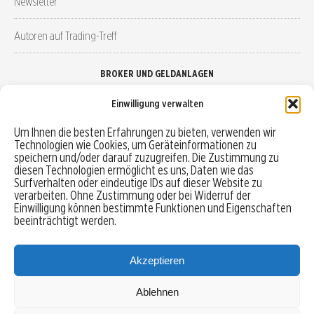
Newsletter
Autoren auf Trading-Treff
BROKER UND GELDANLAGEN
Einwilligung verwalten
Brokervergleich
Um Ihnen die besten Erfahrungen zu bieten, verwenden wir
Technologien wie Cookies, um Geräteinformationen zu
Robo-Advisor vergleichen
speichern und/oder darauf zuzugreifen. Die Zustimmung zu
diesen Technologien ermöglicht es uns, Daten wie das
Depotvergleich
Surfverhalten oder eindeutige IDs auf dieser Website zu
verarbeiten. Ohne Zustimmung oder bei Widerruf der
Einwilligung können bestimmte Funktionen und Eigenschaften
Festgeld vergleichen
beeinträchtigt werden.
Tagesgeld vergleichen
Akzeptieren
Ablehnen
MENU