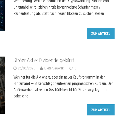
Veränderung. Weil die Produktion der Kryptowährung zunehmend
unrentabel wird, ziehen große börsennotierte Schürfer massiv
Rechenleistung ab. Statt nach neuen Blöcken zu suchen, stellen
ZUM ARTIKEL
Ströer Aktie: Dividende gekürzt
23/03/2026
Dieter Jaworski
0
Weniger für die Aktionäre, aber ein neues Kaufprogramm in der
Hinterhand — Ströer schlägt heute einen pragmatischen Kurs ein. Der
Außenwerber hat seinen Geschäftsbericht für 2025 vorgelegt und
dabei eine
ZUM ARTIKEL