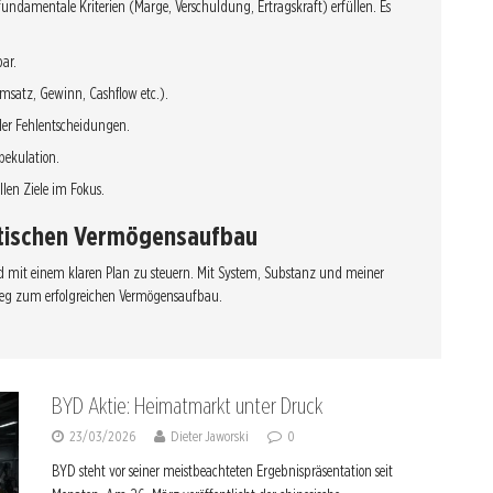
undamentale Kriterien (Marge, Verschuldung, Ertragskraft) erfüllen. Es
bar.
Umsatz, Gewinn, Cashflow etc.).
er Fehlentscheidungen.
Spekulation.
llen Ziele im Fokus.
matischen Vermögensaufbau
d mit einem klaren Plan zu steuern. Mit System, Substanz und meiner
Weg zum erfolgreichen Vermögensaufbau.
BYD Aktie: Heimatmarkt unter Druck
23/03/2026
Dieter Jaworski
0
BYD steht vor seiner meistbeachteten Ergebnispräsentation seit