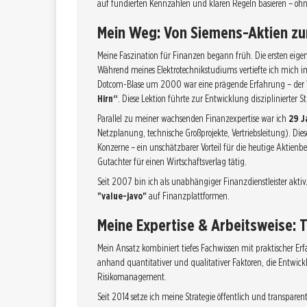
auf fundierten Kennzahlen und klaren Regeln basieren – ohne
Mein Weg: Von Siemens-Aktien zu
Meine Faszination für Finanzen begann früh. Die ersten eige
Während meines Elektrotechnikstudiums vertiefte ich mich 
Dotcom-Blase um 2000 war eine prägende Erfahrung – der Ve
Hirn“
. Diese Lektion führte zur Entwicklung disziplinierter
Parallel zu meiner wachsenden Finanzexpertise war ich
29 J
Netzplanung, technische Großprojekte, Vertriebsleitung). Dies
Konzerne – ein unschätzbarer Vorteil für die heutige Aktien
Gutachter für einen Wirtschaftsverlag tätig.
Seit 2007 bin ich als unabhängiger Finanzdienstleister akti
"value-javo"
auf Finanzplattformen.
Meine Expertise & Arbeitsweise: 
Mein Ansatz kombiniert tiefes Fachwissen mit praktischer E
anhand quantitativer und qualitativer Faktoren, die Entwick
Risikomanagement.
Seit 2014 setze ich meine Strategie öffentlich und transparen