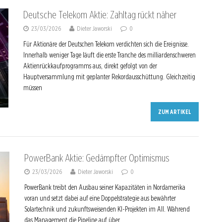
Deutsche Telekom Aktie: Zahltag rückt näher
23/03/2026
Dieter Jaworski
0
Für Aktionäre der Deutschen Telekom verdichten sich die Ereignisse.
Innerhalb weniger Tage läuft die erste Tranche des milliardenschweren
Aktienrückkaufprogramms aus, direkt gefolgt von der
Hauptversammlung mit geplanter Rekordausschüttung. Gleichzeitig
müssen
ZUM ARTIKEL
PowerBank Aktie: Gedämpfter Optimismus
23/03/2026
Dieter Jaworski
0
PowerBank treibt den Ausbau seiner Kapazitäten in Nordamerika
voran und setzt dabei auf eine Doppelstrategie aus bewährter
Solartechnik und zukunftsweisenden KI-Projekten im All. Während
das Management die Pipeline auf über