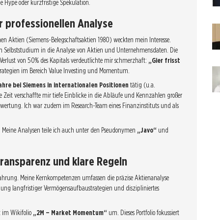
 Hype oder kurzfristige Spekulation.
r professionellen Analyse
nen Aktien (Siemens-Belegschaftsaktien 1980) weckten mein Interesse.
im Selbststudium in die Analyse von Aktien und Unternehmensdaten. Die
rlust von 50% des Kapitals verdeutlichte mir schmerzhaft:
„Gier frisst
 Strategien im Bereich Value Investing und Momentum.
ahre bei Siemens in internationalen Positionen
tätig (u.a.
e Zeit verschaffte mir tiefe Einblicke in die Abläufe und Kennzahlen großer
bewertung. Ich war zudem im Research-Team eines Finanzinstituts und als
v. Meine Analysen teile ich auch unter den Pseudonymen
„Javo“
und
Transparenz und klare Regeln
rfahrung. Meine Kernkompetenzen umfassen die präzise Aktienanalyse
lung langfristiger Vermögensaufbaustrategien und diszipliniertes
t im Wikifolio
„2M – Market Momentum“
um. Dieses Portfolio fokussiert