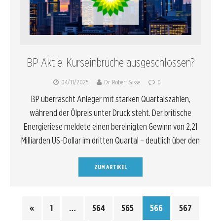
BP Aktie: Kurseinbrüche ausgeschlossen?
04/11/2025
Dr. Robert Sasse
0
BP überrascht Anleger mit starken Quartalszahlen,
während der Ölpreis unter Druck steht. Der britische
Energieriese meldete einen bereinigten Gewinn von 2,21
Milliarden US-Dollar im dritten Quartal – deutlich über den
ZUM ARTIKEL
«
1
…
564
565
566
567