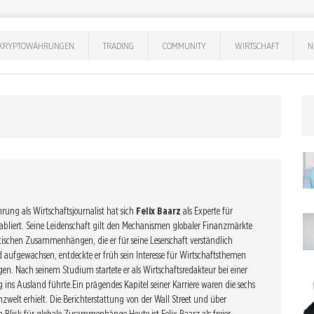
KRYPTOWÄHRUNGEN
TRADING
COMMUNITY
WIRTSCHAFT
N
rung als Wirtschaftsjournalist hat sich
Felix Baarz
als Experte für
abliert. Seine Leidenschaft gilt den Mechanismen globaler Finanzmärkte
ischen Zusammenhängen, die er für seine Leserschaft verständlich
d aufgewachsen, entdeckte er früh sein Interesse für Wirtschaftsthemen
en. Nach seinem Studium startete er als Wirtschaftsredakteur bei einer
ins Ausland führte.Ein prägendes Kapitel seiner Karriere waren die sechs
nzwelt erhielt. Die Berichterstattung von der Wall Street und über