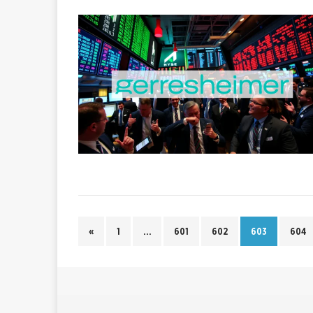
«
1
…
601
602
603
604