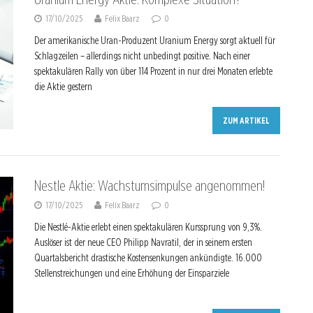
17/10/2025
Felix Baarz
0
Der amerikanische Uran-Produzent Uranium Energy sorgt aktuell für
Schlagzeilen – allerdings nicht unbedingt positive. Nach einer
spektakulären Rally von über 114 Prozent in nur drei Monaten erlebte
die Aktie gestern
ZUM ARTIKEL
Nestle Aktie: Wachstumsimpulse angenommen!
17/10/2025
Felix Baarz
0
Die Nestlé-Aktie erlebt einen spektakulären Kurssprung von 9,3%.
Auslöser ist der neue CEO Philipp Navratil, der in seinem ersten
Quartalsbericht drastische Kostensenkungen ankündigte. 16.000
Stellenstreichungen und eine Erhöhung der Einsparziele