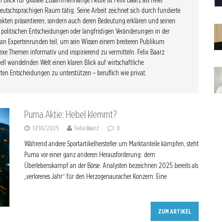
n Blick für globale Zusammenhänge.Heute ist Felix Baarz als freier
eutschsprachigen Raum tätig. Seine Arbeit zeichnet sich durch fundierte
akten präsentieren, sondern auch deren Bedeutung erklären und seinen
s, politischen Entscheidungen oder langfristigen Veränderungen in der
an Expertenrunden teil, um sein Wissen einem breiteren Publikum
exe Themen informativ und inspirierend zu vermitteln. Felix Baarz
hnell wandelnden Welt einen klaren Blick auf wirtschaftliche
en Entscheidungen zu unterstützen – beruflich wie privat.
Puma Aktie: Hebel klemmt?
17/10/2025
Felix Baarz
0
Während andere Sportartikelhersteller um Marktanteile kämpfen, steht
Puma vor einer ganz anderen Herausforderung: dem
Überlebenskampf an der Börse. Analysten bezeichnen 2025 bereits als
„verlorenes Jahr“ für den Herzogenauracher Konzern. Eine
ZUM ARTIKEL