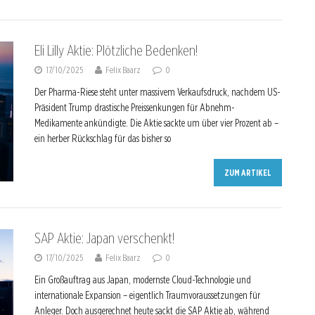
Eli Lilly Aktie: Plötzliche Bedenken!
17/10/2025
Felix Baarz
0
Der Pharma-Riese steht unter massivem Verkaufsdruck, nachdem US-
Präsident Trump drastische Preissenkungen für Abnehm-
Medikamente ankündigte. Die Aktie sackte um über vier Prozent ab –
ein herber Rückschlag für das bisher so
ZUM ARTIKEL
SAP Aktie: Japan verschenkt!
17/10/2025
Felix Baarz
0
Ein Großauftrag aus Japan, modernste Cloud-Technologie und
internationale Expansion – eigentlich Traumvoraussetzungen für
Anleger. Doch ausgerechnet heute sackt die SAP Aktie ab, während