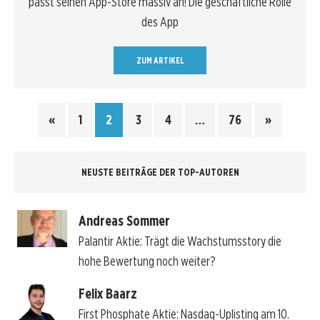
passt seinen App-Store massiv an! Die geschäftliche Rolle
des App
ZUM ARTIKEL
«
1
2
3
4
…
76
»
NEUSTE BEITRÄGE DER TOP-AUTOREN
Andreas Sommer
Palantir Aktie: Trägt die Wachstumsstory die
hohe Bewertung noch weiter?
Felix Baarz
First Phosphate Aktie: Nasdaq-Uplisting am 10.