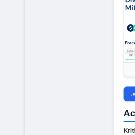
Je
Ac
Krit