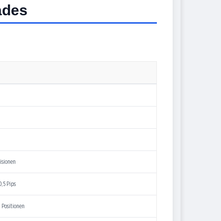
ades
isionen
0,5 Pips
 Positionen