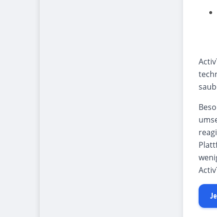
Activ
tech
saub
Beso
umse
reag
Plat
weni
Acti
Je