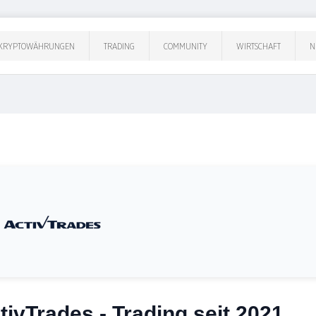
KRYPTOWÄHRUNGEN
TRADING
COMMUNITY
WIRTSCHAFT
N
tivTrades - Trading seit 2021