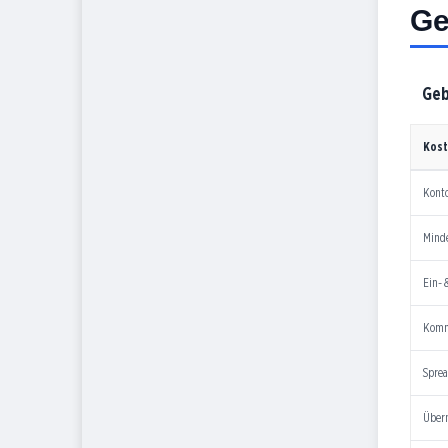
Ge
Geb
Kost
Kont
Mind
Ein-
Komm
Sprea
Über