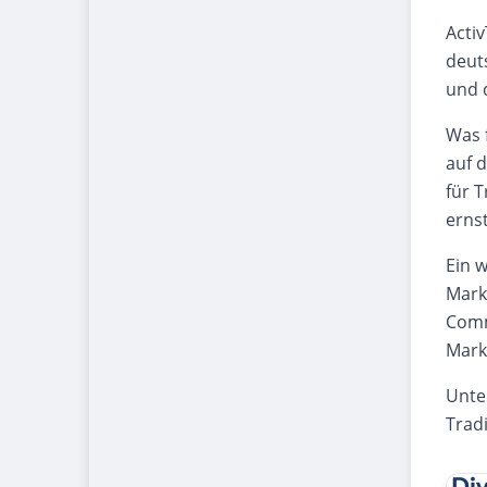
Activ
deut
und 
Was f
auf d
für 
erns
Ein w
Mark
Comm
Mark
Unter
Tradi