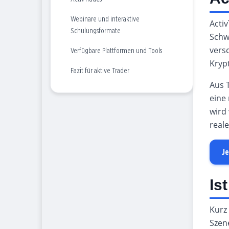
Webinare und interaktive
Activ
Schulungsformate
Schw
vers
Verfügbare Plattformen und Tools
Kryp
Fazit für aktive Trader
Aus T
eine
wird
real
Je
Is
Kurz 
Szene