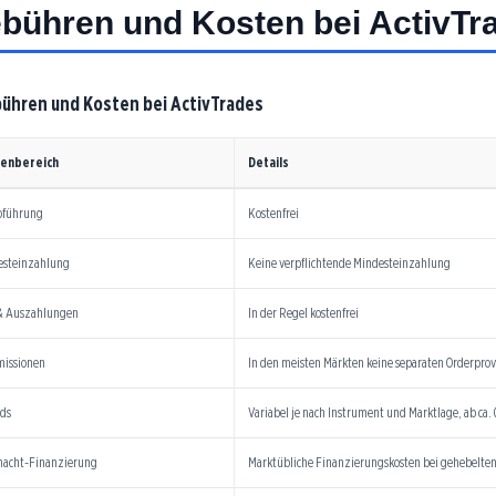
bühren und Kosten bei ActivTr
ühren und Kosten bei ActivTrades
enbereich
Details
oführung
Kostenfrei
esteinzahlung
Keine verpflichtende Mindesteinzahlung
 & Auszahlungen
In der Regel kostenfrei
issionen
In den meisten Märkten keine separaten Orderprov
ds
Variabel je nach Instrument und Marktlage, ab ca. 
nacht-Finanzierung
Marktübliche Finanzierungskosten bei gehebelten