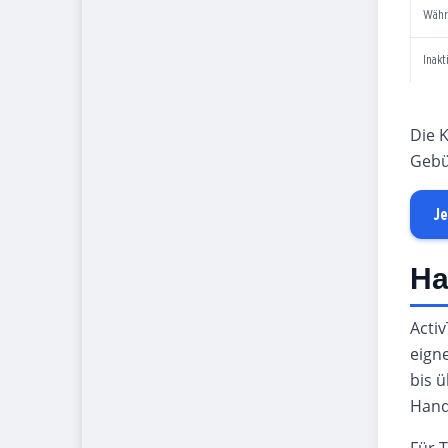
Währ
Inakt
Die K
Gebüh
Je
Ha
Activ
eign
bis 
Hand