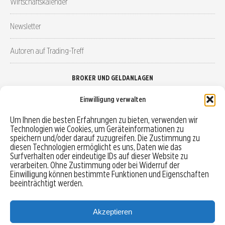
Wirtschaftskalender
Newsletter
Autoren auf Trading-Treff
BROKER UND GELDANLAGEN
Einwilligung verwalten
Brokervergleich
Um Ihnen die besten Erfahrungen zu bieten, verwenden wir
Technologien wie Cookies, um Geräteinformationen zu
Robo-Advisor vergleichen
speichern und/oder darauf zuzugreifen. Die Zustimmung zu
diesen Technologien ermöglicht es uns, Daten wie das
Depotvergleich
Surfverhalten oder eindeutige IDs auf dieser Website zu
verarbeiten. Ohne Zustimmung oder bei Widerruf der
Einwilligung können bestimmte Funktionen und Eigenschaften
Festgeld vergleichen
beeinträchtigt werden.
Tagesgeld vergleichen
Akzeptieren