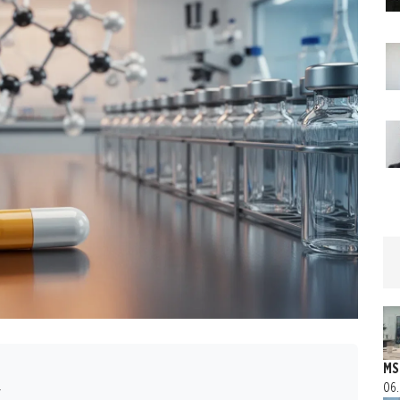
MS
06.
r