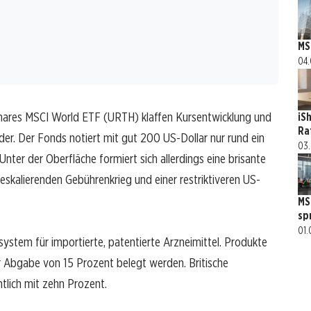
MS
04.
hares MSCI World ETF (URTH) klaffen Kursentwicklung und
iS
Ra
. Der Fonds notiert mit gut 200 US-Dollar nur rund ein
03.
er der Oberfläche formiert sich allerdings eine brisante
kalierenden Gebührenkrieg und einer restriktiveren US-
MS
sp
01.
system für importierte, patentierte Arzneimittel. Produkte
r Abgabe von 15 Prozent belegt werden. Britische
lich mit zehn Prozent.