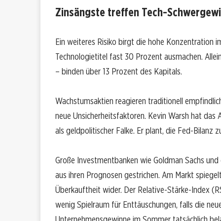
Zinsängste treffen Tech-Schwergew
Ein weiteres Risiko birgt die hohe Konzentration 
Technologietitel fast 30 Prozent ausmachen. Allein
– binden über 13 Prozent des Kapitals.
Wachstumsaktien reagieren traditionell empfindlic
neue Unsicherheitsfaktoren. Kevin Warsh hat das
als geldpolitischer Falke. Er plant, die Fed-Bilan
Große Investmentbanken wie Goldman Sachs und d
aus ihren Prognosen gestrichen. Am Markt spiegel
Überkauftheit wider. Der Relative-Stärke-Index (R
wenig Spielraum für Enttäuschungen, falls die neue
Unternehmensgewinne im Sommer tatsächlich bel