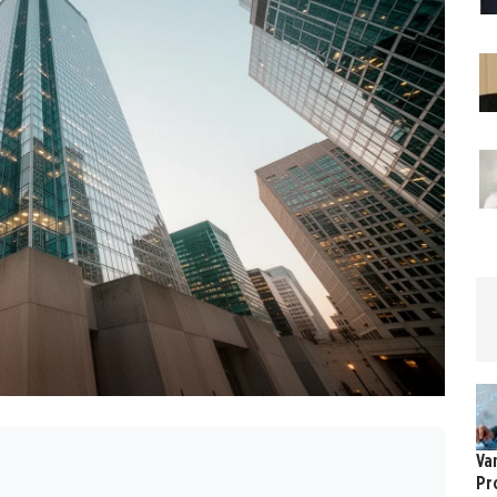
Va
Pr