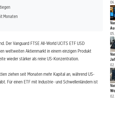
06.
stiegen
eit Monaten
Va
Au
05.
ind. Der Vanguard FTSE All-World UCITS ETF USD
den weltweiten Aktienmarkt in einem einzigen Produkt
Va
eite wieder stärker als reine US-Konzentration.
Ja
02.
Aktien ziehen seit Monaten mehr Kapital an, während US-
bt. Für einen ETF mit Industrie- und Schwellenländern ist
Va
Wo
02.