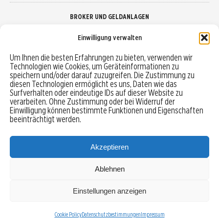
BROKER UND GELDANLAGEN
Einwilligung verwalten
Brokervergleich
Um Ihnen die besten Erfahrungen zu bieten, verwenden wir
Technologien wie Cookies, um Geräteinformationen zu
Robo-Advisor vergleichen
speichern und/oder darauf zuzugreifen. Die Zustimmung zu
diesen Technologien ermöglicht es uns, Daten wie das
Depotvergleich
Surfverhalten oder eindeutige IDs auf dieser Website zu
verarbeiten. Ohne Zustimmung oder bei Widerruf der
Einwilligung können bestimmte Funktionen und Eigenschaften
Festgeld vergleichen
beeinträchtigt werden.
Tagesgeld vergleichen
Akzeptieren
Ablehnen
MENU
Einstellungen anzeigen
Copyright © 2026 Trading-Treff.de und die gleichnamigen Social Media Kanäle sind eine
Eigenmarke der boerse-global.de GmbH
Cookie Policy
Datenschutzbestimmungen
Impressum