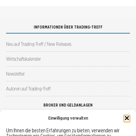
INFORMATIONEN ÜBER TRADING-TREFF
Neu auf Trading-Treff / New Releases
Wirtschaftskalender
Newsletter
Autoren auf Trading-Treff
BROKER UND GELDANLAGEN
Einwilligung verwalten
Brokervergleich
Um Ihnen die besten Erfahrungen zu bieten, verwenden wir
Technologien wie Cookies, um Geräteinformationen zu