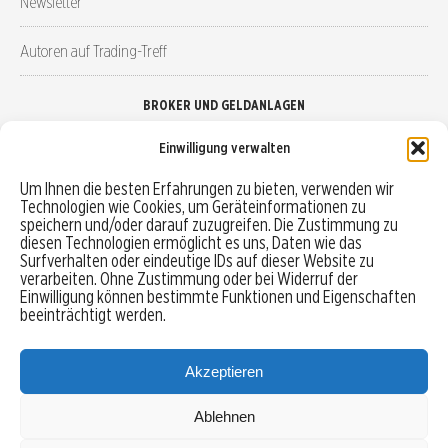
Newsletter
Autoren auf Trading-Treff
BROKER UND GELDANLAGEN
Einwilligung verwalten
Brokervergleich
Um Ihnen die besten Erfahrungen zu bieten, verwenden wir
Technologien wie Cookies, um Geräteinformationen zu
Robo-Advisor vergleichen
speichern und/oder darauf zuzugreifen. Die Zustimmung zu
diesen Technologien ermöglicht es uns, Daten wie das
Depotvergleich
Surfverhalten oder eindeutige IDs auf dieser Website zu
verarbeiten. Ohne Zustimmung oder bei Widerruf der
Einwilligung können bestimmte Funktionen und Eigenschaften
Festgeld vergleichen
beeinträchtigt werden.
Tagesgeld vergleichen
Akzeptieren
Ablehnen
MENU