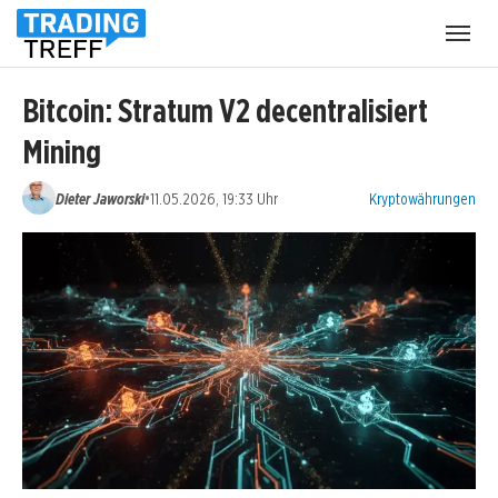
Menü
öffnen
Bitcoin: Stratum V2 decentralisiert
Mining
Kategorien:
•
Dieter Jaworski
11.05.2026, 19:33 Uhr
Kryptowährungen