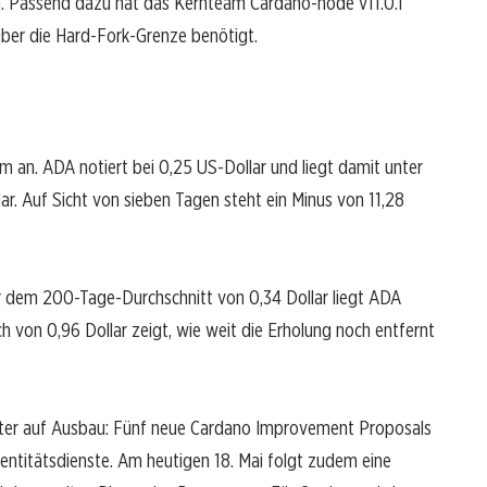
. Passend dazu hat das Kernteam Cardano-node v11.0.1
 über die Hard-Fork-Grenze benötigt.
 an. ADA notiert bei 0,25 US-Dollar und liegt damit unter
r. Auf Sicht von sieben Tagen steht ein Minus von 11,28
r dem 200-Tage-Durchschnitt von 0,34 Dollar liegt ADA
von 0,96 Dollar zeigt, wie weit die Erholung noch entfernt
iter auf Ausbau: Fünf neue Cardano Improvement Proposals
ntitätsdienste. Am heutigen 18. Mai folgt zudem eine