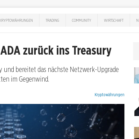
KRYPTOWÄHRUNGEN
TRADING
COMMUNITY
WIRTSCHAFT
N
 ADA zurück ins Treasury
ry und bereitet das nächste Netzwerk-Upgrade
itten im Gegenwind.
Kategorien:
Kryptowährungen