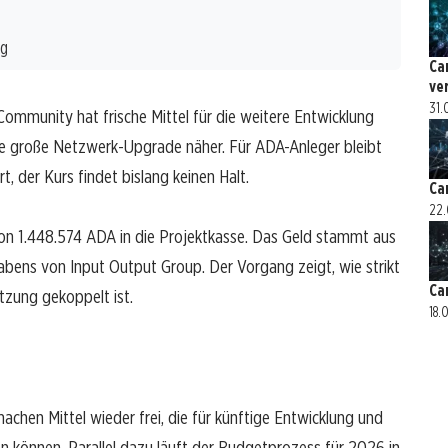
ng
Ca
ve
31.
Community hat frische Mittel für die weitere Entwicklung
ste große Netzwerk-Upgrade näher. Für ADA-Anleger bleibt
, der Kurs findet bislang keinen Halt.
Ca
22.
von 1.448.574 ADA in die Projektkasse. Das Geld stammt aus
abens von Input Output Group. Der Vorgang zeigt, wie strikt
Ca
zung gekoppelt ist.
18.
hen Mittel wieder frei, die für künftige Entwicklung und
n können. Parallel dazu läuft der Budgetprozess für 2026 in