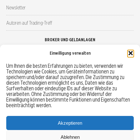
Newsletter
Autoren auf Trading-Treff
BROKER UND GELDANLAGEN
Einwilligung verwalten
Brokervergleich
Um Ihnen die besten Erfahrungen zu bieten, verwenden wir
Technologien wie Cookies, um Geräteinformationen zu
Robo-Advisor vergleichen
speichern und/oder darauf zuzugreifen. Die Zustimmung zu
diesen Technologien ermöglicht es uns, Daten wie das
Depotvergleich
Surfverhalten oder eindeutige IDs auf dieser Website zu
verarbeiten. Ohne Zustimmung oder bei Widerruf der
Einwilligung können bestimmte Funktionen und Eigenschaften
Festgeld vergleichen
beeinträchtigt werden.
Tagesgeld vergleichen
Akzeptieren
Ablehnen
MENU