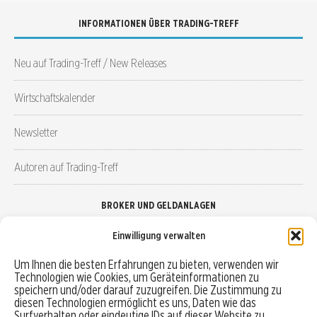
INFORMATIONEN ÜBER TRADING-TREFF
Neu auf Trading-Treff / New Releases
Wirtschaftskalender
Newsletter
Autoren auf Trading-Treff
BROKER UND GELDANLAGEN
Einwilligung verwalten
Brokervergleich
Um Ihnen die besten Erfahrungen zu bieten, verwenden wir
Technologien wie Cookies, um Geräteinformationen zu
Robo-Advisor vergleichen
speichern und/oder darauf zuzugreifen. Die Zustimmung zu
diesen Technologien ermöglicht es uns, Daten wie das
Depotvergleich
Surfverhalten oder eindeutige IDs auf dieser Website zu