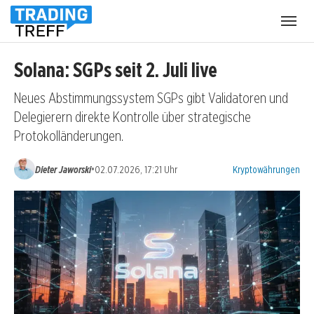
Menü
öffnen
Solana: SGPs seit 2. Juli live
Neues Abstimmungssystem SGPs gibt Validatoren und
Delegierern direkte Kontrolle über strategische
Protokolländerungen.
Kategorien:
•
Dieter Jaworski
02.07.2026, 17:21 Uhr
Kryptowährungen