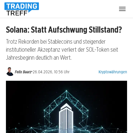
Menü
öffnen
Solana: Statt Aufschwung Stillstand?
Trotz Rekorden bei Stablecoins und steigender
institutioneller Akzeptanz verliert der SOL-Token seit
Jahresbeginn deutlich an Wert.
Kategorien:
•
Felix Baarz
26.04.2026, 10:56 Uhr
Kryptowährungen