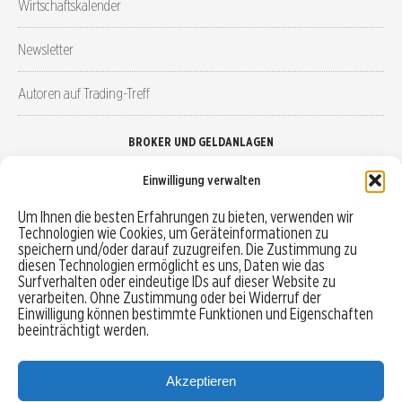
Wirtschaftskalender
Newsletter
Autoren auf Trading-Treff
BROKER UND GELDANLAGEN
Einwilligung verwalten
Brokervergleich
Um Ihnen die besten Erfahrungen zu bieten, verwenden wir
Technologien wie Cookies, um Geräteinformationen zu
Robo-Advisor vergleichen
speichern und/oder darauf zuzugreifen. Die Zustimmung zu
diesen Technologien ermöglicht es uns, Daten wie das
Depotvergleich
Surfverhalten oder eindeutige IDs auf dieser Website zu
verarbeiten. Ohne Zustimmung oder bei Widerruf der
Einwilligung können bestimmte Funktionen und Eigenschaften
Festgeld vergleichen
beeinträchtigt werden.
Tagesgeld vergleichen
Akzeptieren