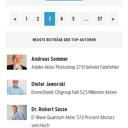
«
1
2
3
4
5
…
37
»
NEUSTE BEITRÄGE DER TOP-AUTOREN
Andreas Sommer
Adobe Aktie: Photoshop 27.9.1 behebt Farbfehler
Dieter Jaworski
DroneShield: Citigroup hält 52,5 Millionen Aktien
Dr. Robert Sasse
D-Wave Quantum Aktie: 57,6 Prozent Absturz
vom Hoch