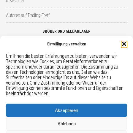
Newsletter
Autoren auf Trading-Treff
BROKER UND GELDANLAGEN
Einwilligung verwalten
Brokervergleich
Um Ihnen die besten Erfahrungen zu bieten, verwenden wir
Technologien wie Cookies, um Geräteinformationen zu
Robo-Advisor vergleichen
speichern und/oder darauf zuzugreifen. Die Zustimmung zu
diesen Technologien ermöglicht es uns, Daten wie das
Depotvergleich
Surfverhalten oder eindeutige IDs auf dieser Website zu
verarbeiten. Ohne Zustimmung oder bei Widerruf der
Einwilligung können bestimmte Funktionen und Eigenschaften
Festgeld vergleichen
beeinträchtigt werden.
Tagesgeld vergleichen
Akzeptieren
Ablehnen
MENU