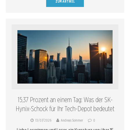
ZUM ARTIKEL
15,37 Prozent an einem Tag: Was der SK-
Hynix-Schock für Ihr Tech-Depot bedeutet
13/07/2026
Andreas Sommer
0