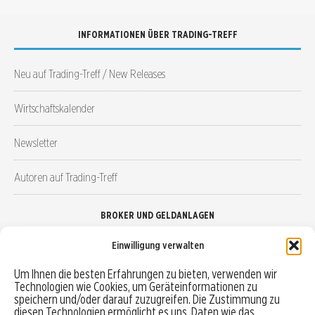
INFORMATIONEN ÜBER TRADING-TREFF
Neu auf Trading-Treff / New Releases
Wirtschaftskalender
Newsletter
Autoren auf Trading-Treff
BROKER UND GELDANLAGEN
Einwilligung verwalten
Brokervergleich
Um Ihnen die besten Erfahrungen zu bieten, verwenden wir
Technologien wie Cookies, um Geräteinformationen zu
Robo-Advisor vergleichen
speichern und/oder darauf zuzugreifen. Die Zustimmung zu
diesen Technologien ermöglicht es uns, Daten wie das