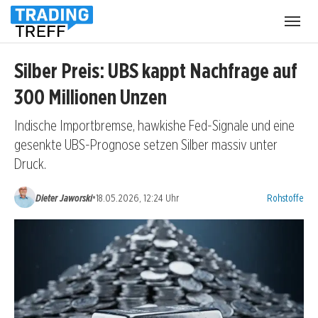
Menü
öffnen
Silber Preis: UBS kappt Nachfrage auf
300 Millionen Unzen
Indische Importbremse, hawkishe Fed-Signale und eine
gesenkte UBS-Prognose setzen Silber massiv unter
Druck.
Kategorien:
•
Dieter Jaworski
18.05.2026, 12:24 Uhr
Rohstoffe