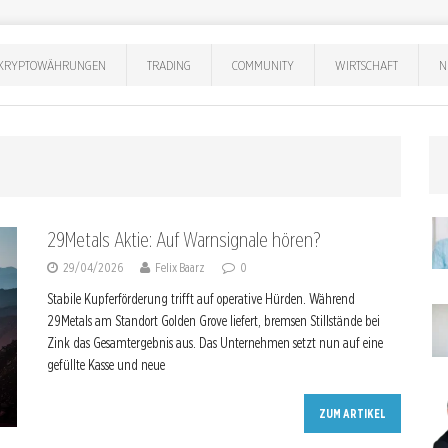
KRYPTOWÄHRUNGEN
TRADING
COMMUNITY
WIRTSCHAFT
N
29Metals Aktie: Auf Warnsignale hören?
29/04/2026
Felix Baarz
0
Stabile Kupferförderung trifft auf operative Hürden. Während
29Metals am Standort Golden Grove liefert, bremsen Stillstände bei
Zink das Gesamtergebnis aus. Das Unternehmen setzt nun auf eine
gefüllte Kasse und neue
ZUM ARTIKEL