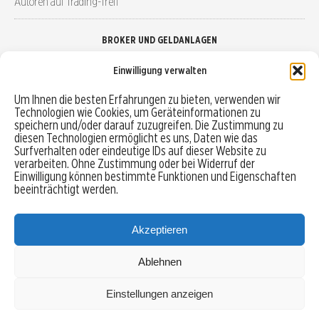
Autoren auf Trading-Treff
BROKER UND GELDANLAGEN
Einwilligung verwalten
Brokervergleich
Um Ihnen die besten Erfahrungen zu bieten, verwenden wir
Technologien wie Cookies, um Geräteinformationen zu
Robo-Advisor vergleichen
speichern und/oder darauf zuzugreifen. Die Zustimmung zu
diesen Technologien ermöglicht es uns, Daten wie das
Depotvergleich
Surfverhalten oder eindeutige IDs auf dieser Website zu
verarbeiten. Ohne Zustimmung oder bei Widerruf der
Einwilligung können bestimmte Funktionen und Eigenschaften
Festgeld vergleichen
beeinträchtigt werden.
Tagesgeld vergleichen
Akzeptieren
Ablehnen
MENU
Einstellungen anzeigen
Copyright © 2026 Trading-Treff.de und die gleichnamigen Social Media Kanäle sind eine
Eigenmarke der boerse-global.de GmbH