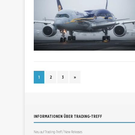
1
2
3
»
INFORMATIONEN ÜBER TRADING-TREFF
Neu auf Trading-Treff / New Releases