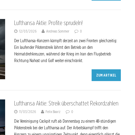
Lufthansa Aktie: Profite sprudeln!
12/03/2026
Andreas Sommer
0
Der Lufthansa-Konzern kämpft derzeit an zwei Fronten gleichzeitig:
Ein laufender Pilotenstreik lähmt den Betrieb an den
Heimatdrehkreuzen, während der Krieg im Iran den Flugbetrieb
Richtung Nahost und Golf weiter einschränkt.
ZUM ARTIKEL
Lufthansa Aktie: Streik überschattet Rekordzahlen
11/03/2026
Felix Baarz
0
Die Vereinigung Cockpit ruft ab Donnerstag zu einem 48-stündigen
Pilotenstreik bei der Lufthansa auf. Der Arbeitskampf trifft den
Konzern zu einem ungünstigen Zeitpunkt, denn eigentlich glänzt die