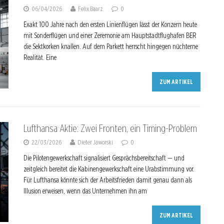
06/04/2026
Felix Baarz
0
Exakt 100 Jahre nach den ersten Linienflügen lässt der Konzern heute
mit Sonderflügen und einer Zeremonie am Hauptstadtflughafen BER
die Sektkorken knallen. Auf dem Parkett herrscht hingegen nüchterne
Realität. Eine
ZUM ARTIKEL
Lufthansa Aktie: Zwei Fronten, ein Timing-Problem
22/03/2026
Dieter Jaworski
0
Die Pilotengewerkschaft signalisiert Gesprächsbereitschaft — und
zeitgleich bereitet die Kabinengewerkschaft eine Urabstimmung vor.
Für Lufthansa könnte sich der Arbeitsfrieden damit genau dann als
Illusion erweisen, wenn das Unternehmen ihn am
ZUM ARTIKEL